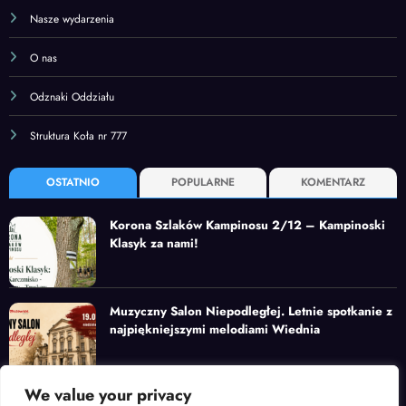
Nasze wydarzenia
O nas
Odznaki Oddziału
Struktura Koła nr 777
OSTATNIO
POPULARNE
KOMENTARZ
Korona Szlaków Kampinosu 2/12 – Kampinoski
Klasyk za nami!
Muzyczny Salon Niepodległej. Letnie spotkanie z
najpiękniejszymi melodiami Wiednia
We value your privacy
Korona Szlaków Kampinosu – ruszamy na drugą