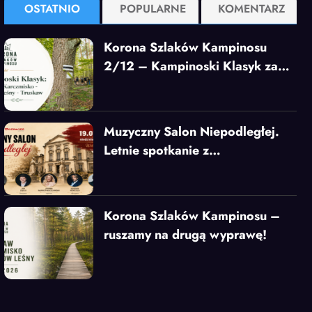
OSTATNIO
POPULARNE
KOMENTARZ
Korona Szlaków Kampinosu
2/12 – Kampinoski Klasyk za
nami!
Muzyczny Salon Niepodległej.
Letnie spotkanie z
najpiękniejszymi melodiami
Wiednia
Korona Szlaków Kampinosu –
ruszamy na drugą wyprawę!