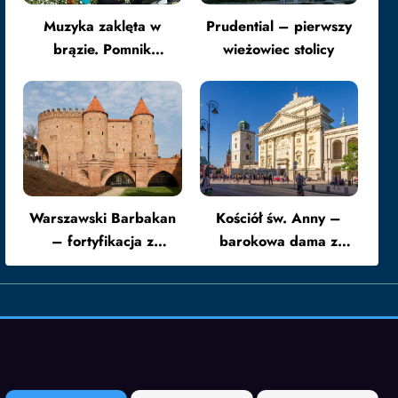
Muzyka zaklęta w
Prudential – pierwszy
brązie. Pomnik
wieżowiec stolicy
Chopina w Łazienkach
Warszawski Barbakan
Kościół św. Anny –
– fortyfikacja z
barokowa dama z
charakterem i drugim
widokiem na historię
życiem