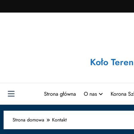
Przejdź
do
treści
Koło Tere
Strona główna
O nas
Korona Sz
Strona domowa
Kontakt